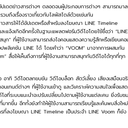
ารอัปเดตข่าวสารต่างๆ ตลอดจนผู้ประกอบการต่างๆ สามารถมา
ล
รวมถึงเรื่องราวเกี่ยวกับไลฟ์สไตล์ด้วยเช่นกัน
ข่าวสารให้ได้อัปเดตหรือสำหรับลงโฆษณา LINE Timeline
ละแจ้งเกิดอีกครั้งในฐานะแพลตฟอร์มวิดีโอโดยใช้ชื่อว่า “LINE
นุก” ที่ผู้ใช้งานสามารถส่งไอคอนแสดงความรู้สึกหรือเขียนคอ
อนในแอปพลิเคชัน LINE ได้ โดยคำว่า “VOOM” มาจากการผสมกัน
อให้เห็นถึงการที่ผู้ใช้งานสามารถสนุกกับวิดีโอได้ทุกที่ทุก
อาทิ วิดีโอตลกขบขัน วิดีโอบล็อก สัตว์เลี้ยง เสียงเสมือนจร
เทนต์ต่างๆ ที่ผู้ใช้งานเข้าดู และวิเคราะห์ความสนใจเพื่อแส
อที่ระบบแนะนำจะปรับเปลี่ยนไปตามผู้ใช้งานแต่ละคน ยิ่งรับช
่มากขึ้น อีกทั้งยังทำให้ผู้ใช้งานสามารถเรียนรู้และค้นพบสิ่งใหม
บใครที่ลงโฆษณา LINE Timeline เป็นประจำ LINE Voom ก็ยัง