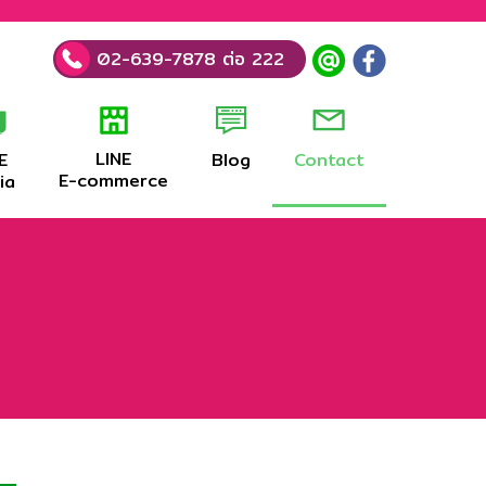
02-639-7878 ต่อ 222
LINE
E
Blog
Contact
E-commerce
ia