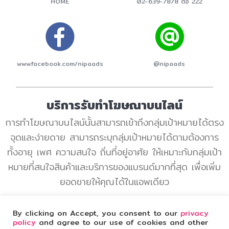
HOME
02-639-7878 ต่อ 222
www.facebook.com/nipaads
@nipaads
บริการรับทำโฆษณาบนไลน์
การทำโฆษณาบนไลน์นั้นสามารถเข้าถึงกลุ่มเป้าหมายได้ตรง
จุดและง่ายดาย สามารถระบุกลุ่มเป้าหมายได้ตามต้องการ
ทั้งอายุ เพศ ความสนใจ ถิ่นที่อยู่อาศัย ให้เหมาะกับกลุ่มเป้า
หมายที่สนใจสินค้าและบริการของแบรนด์มากที่สุด เพื่อเพิ่ม
ยอดขายให้คุณได้ในแอพเดียว
NIPA Technology Co., Ltd.
By clicking on Accept, you consent to our
privacy
72 อาคารโทรคมนาคม บางรัก ชั้น 4 ห้อง 401 – 402 ถ.เจริญกรุง
policy
and agree to our use of cookies and other